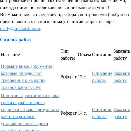
контрольные и прочие работы успешно сданы их заказчиками,
никогда нигде не публиковались и не были доступны!
Вы можете заказать курсовую, реферат, контрольную (любую из
представленных в списке ниже), написав запрос на адрес
ready@referatshop.ru
.
Список работ
Тип
Заказать
Название
Объем
Описание
работы
работу
Нормативные документы
которые определяют
Описание
Заказать
Реферат
13 с.
требования к качеству
работы
работу
товаров работ услуг
Понятие гарантийного срока
срока службы и срока
годности. Товары результаты
Описание
Заказать
Реферат
14 с.
работ на которые
работы
работу
устанавливаются сроки
службы и годности