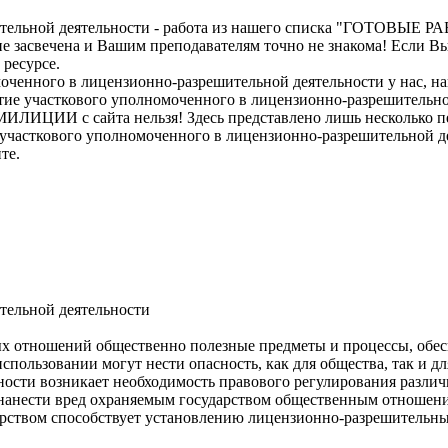
тельной деятельности - работа из нашего списка "ГОТОВЫЕ РА
не засвечена и Вашим преподавателям точно не знакома! Если 
 ресурсе.
оченного в лицензионно-разрешительной деятельности у нас, на
астие участкового уполномоченного в лицензионно-разрешител
айта нельзя! Здесь представлено лишь несколько первых 
ие участкового уполномоченного в лицензионно-разрешитель
е.
тельной деятельности
х отношений общественно полезные предметы и процессы, обе
ользовании могут нести опасность, как для общества, так и для
ности возникает необходимость правового регулирования различ
нанести вред охраняемым государством общественным отношен
ством способствует установлению лицензионно-разрешительных