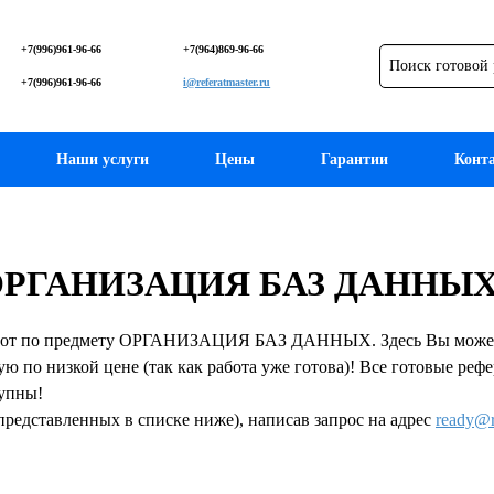
+7(996)961-96-66
+7(964)869-96-66
+7(996)961-96-66
i@referatmaster.ru
Наши услуги
Цены
Гарантии
Конт
ту ОРГАНИЗАЦИЯ БАЗ ДАННЫ
бот по предмету ОРГАНИЗАЦИЯ БАЗ ДАННЫХ. Здесь Вы можете к
ую по низкой цене (так как работа уже готова)! Все готовые ре
тупны!
представленных в списке ниже), написав запрос на адрес
ready@r