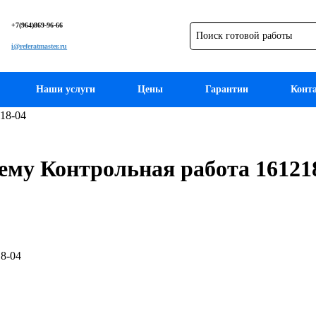
+7(964)869-96-66
i@referatmaster.ru
Наши услуги
Цены
Гарантии
Конт
18-04
ему Контрольная работа 16121
18-04