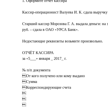
1. Оформите отчет кассира
Кассир-операционист Валуева И. К. сдала выручку 
Старший кассир Морозова Г. А. выдала деньги: на з
руб. – сдала в ОАО «УРСА Банк».
Недостающие реквизиты возьмите произвольно.
ОТЧЁТ КАССИРА
за «5___» января _ 2017_ г.
№ п/п документа
От кого получено или кому выдано
Сумма
Корреспондирующие счета


