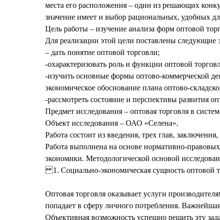
места его расположения – один из решающих конку
значение имеет и выбор рациональных, удобных дл
Цель работы – изучение анализа форм оптовой тор
Для реализации этой цели поставлены следующие з
– дать понятие оптовой торговли;
-охарактеризовать роль и функции оптовой торгов
-изучить основные формы оптово-коммерческой дея
экономическое обоснование плана оптово-складско
-рассмотреть состояние и перспективы развития оп
Предмет исследования – оптовая торговля в систе
Объект исследования – ОАО «Селена».
Работа состоит из введения, трех глав, заключения
Работа выполнена на основе нормативно-правовых 
экономики. Методологической основой исследован
1. Социально-экономическая сущность оптовой 
Оптовая торговля оказывает услуги производителям
попадает в сферу личного потребления. Важнейшая
Объективная возможность успешно решить эту зад