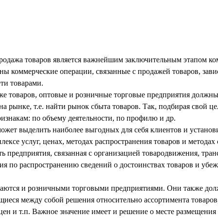
продажа товаров является важнейшим заключительным этапом ко
ны коммерческие операции, связанные с продажей товаров, зави
ти товарами.
же товаров, оптовые и розничные торговые предприятия должны
а рынке, т.е. найти рынок сбыта товаров. Так, подбирая свой ц
изнакам: по объему деятельности, по профилю и др.
ожет выделить наиболее выгодных для себя клиентов и установи
лексе услуг, ценах, методах распространения товаров и метода
ь предприятия, связанная с организацией товародвижения, тран
ия по распространению сведений о достоинствах товаров и убе
ются и розничными торговыми предприятиями. Они также долж
щиеся между собой решения относительно ассортимента товаров
ен и т.п. Важное значение имеет и решение о месте размещения