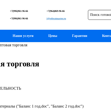
+7(996)961-96-66
+7(964)869-96-66
+7(996)961-96-66
i@referatmaster.ru
Наши услуги
Цены
Гарантии
Конт
птовая торговля
я торговля
ТЕЛЬНОСТЬ
териалы ("Баланс 1 год.doc", "Баланс 2 год.doc")