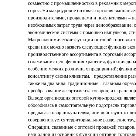
совместно с промышленностью в рекламных меропр
спрос. На макроуровне оптовая торговля выполня
производителями, продавцами и покупателями – п
необходимых затрат труда через ценообразование
экономической системы с помощью импульсов, ст
Макроэкономические функции оптовой торговли т
среди них можно назвать следующие: функция эко
производственного ассортимента в торговый ассор
сглаживания цен; функция хранения; функция дораб
особенно мелких розничных предприятий; функция
консалтингу своим клиентам. , предоставление ра
также на два вида: традиционные – главным образ
преобразование ассортимента товаров, их транспор
Вывод: организация оптовой купли-продажи являет
обособилась в самостоятельную подотрасль торгов
предлагая товар покупателям, они действуют от л
совершенствуется территориальное разделение труд
Операции, связанные с оптовой продажей товаров,
ими одной из основных функций оптовой торговли