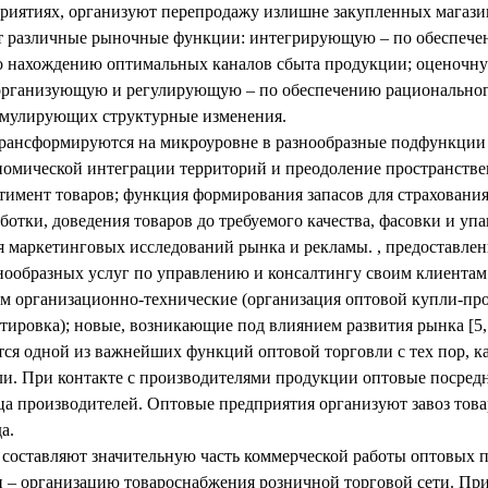
иятиях, организуют перепродажу излишне закупленных магазина
ет различные рыночные функции: интегрирующую – по обеспече
о нахождению оптимальных каналов сбыта продукции; оценочн
; организующую и регулирующую – по обеспечению рационально
имулирующих структурные изменения.
рансформируются на микроуровне в разнообразные подфункции
номической интеграции территорий и преодоление пространстве
тимент товаров; функция формирования запасов для страхования
отки, доведения товаров до требуемого качества, фасовки и уп
 маркетинговых исследований рынка и рекламы. , предоставлен
знообразных услуг по управлению и консалтингу своим клиента
ом организационно-технические (организация оптовой купли-про
тировка); новые, возникающие под влиянием развития рынка [5, 
ся одной из важнейших функций оптовой торговли с тех пор, ка
ли. При контакте с производителями продукции оптовые посредн
ица производителей. Оптовые предприятия организуют завоз това
а.
 составляют значительную часть коммерческой работы оптовых 
 – организацию товароснабжения розничной торговой сети. При