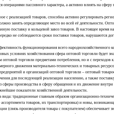
ся операциями пассивного характера, а активно влиять на сферу 
нное с реализацией товаров, способна активно регулировать реги
олжно занять определяющее место во всей её деятельности. Оп
анную поставку и кольцевой завоз товаров. В настоящее время 
редко не соблюдаются сроки поставки товаров, нарушаются дого
ффективность функционирования всего народнохозяйственного к
овых условиях хозяйствования сфера оптовой торговли будет зн
м оптовой торговли предметами потребления, но и с переходов к
рного движения материально-технических и товарных ресурсов 
предприятий и организаций оптовой торговли – оптовый товаро
чения для последующей реализации населению, а также поставк
з сферы производства в сферу обращения и их движение внутри 
нейшие показатели хозяйственной деятельности.
а вида: традиционные главным образом организационно-техниче
е ассортимента товаров, их транспортировка) и новы, возникаю
ии (связь производителя товара с покупателем) обеспечивает 