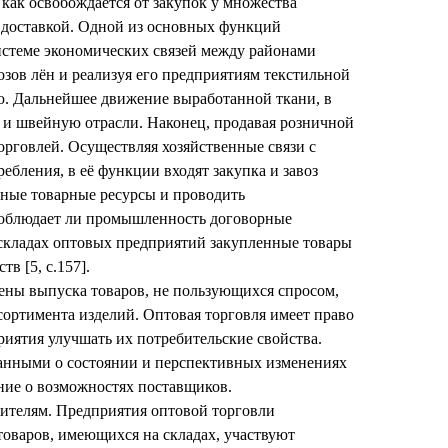
к как освобождается от закупок у множества
х доставкой. Одной из основных функций
системе экономических связей между районами
хозов лён и реализуя его предприятиям текстильной
. Дальнейшее движение выработанной ткани, в
ю и швейную отрасли. Наконец, продавая розничной
рговлей. Осуществляя хозяйственные связи с
ебления, в её функции входят закупка и завоз
стные товарные ресурсы и проводить
 соблюдает ли промышленность договорные
а складах оптовых предприятий закупленные товары
в [5, с.157].
мены выпуска товаров, не пользующихся спросом,
сортимента изделий. Оптовая торговля имеет право
иятия улучшать их потребительские свойства.
данными о состоянии и перспективных изменениях
ение о возможностях поставщиков.
бителям. Предприятия оптовой торговли
товаров, имеющихся на складах, участвуют