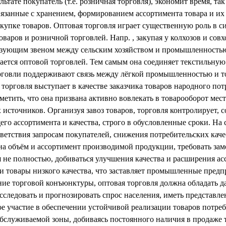
ьтате покупатель (т.е. розничная торговля), экономит время, та
вязанные с хранением, формированием ассортимента товара и и
закупке товаров. Оптовая торговля играет существенную роль в 
варов и розничной торговлей. Напр. , закупая у колхозов и сов
язующим звеном между сельским хозяйством и промышленностью
ается оптовой торговлей. Тем самым она соединяет текстильну
рговли поддерживают связь между лёгкой промышленностью и то
орговля выступает в качестве заказчика товаров народного потр
метить, что она призвана активно вовлекать в товарооборот ме
 источников. Организуя завоз товаров, торговля контролирует,
его ассортимента и качества, строго в обусловленные сроки. Н
ветствия запросам покупателей, снижения потребительских качест
на объём и ассортимент производимой продукции, требовать за
я не полностью, добиваться улучшения качества и расширения ас
товары низкого качества, что заставляет промышленные предпр
ние торговой конъюнктуры, оптовая торговля должна обладать 
сследовать и прогнозировать спрос населения, иметь представл
ое участие в обеспечении устойчивой реализации товаров потре
бслуживаемой зоны, добиваясь постоянного наличия в продаже 