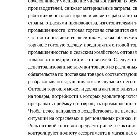
обусловливает уменьшение числа контактов. В резул
производителей, снижает материальные затраты, с
работников оптовой торговли является работа по 
страны, отраслями производства, изготовителями то
промышленности, оптовая торговля становится св
частности поставки её швейникам, также обслужив
торговле готовую одежду, предприятия оптовой то
промышленностью и сельским хозяйством, оптовая т
товаров от предприятий-изготовителей. Следует от
децентрализованные закупки товаров из различных
обязательства по поставкам товаров соответствующ
разбраковываются, уцениваются в случае их несоот
Оптовая торговля может и должна активно влиять 
на товары, потребности в которых удовлетворяютс
прекращать приёмку и возвращать промышленности 
Чтобы целее направлено воздействовать на измене
ситуаций на отраслевых и региональных рынках, и
Роль оптовой торговли предусматривает её активн
контролируют полноту ассортимента в магазинах о