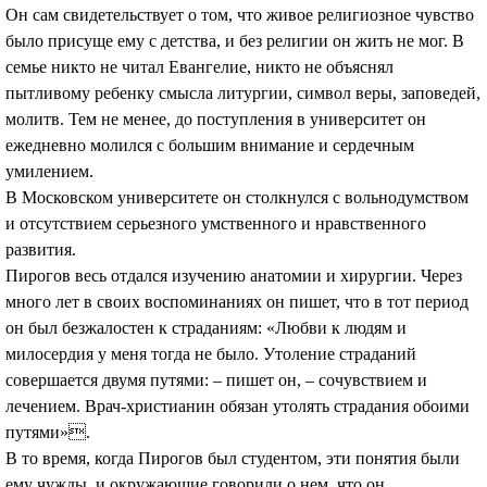
Он сам свидетельствует о том, что живое религиозное чувство
было присуще ему с детства, и без религии он жить не мог. В
семье никто не читал Евангелие, никто не объяснял
пытливому ребенку смысла литургии, символ веры, заповедей,
молитв. Тем не менее, до поступления в университет он
ежедневно молился с большим внимание и сердечным
умилением.
В Московском университете он столкнулся с вольнодумством
и отсутствием серьезного умственного и нравственного
развития.
Пирогов весь отдался изучению анатомии и хирургии. Через
много лет в своих воспоминаниях он пишет, что в тот период
он был безжалостен к страданиям: «Любви к людям и
милосердия у меня тогда не было. Утоление страданий
совершается двумя путями: – пишет он, – сочувствием и
лечением. Врач-христианин обязан утолять страдания обоими
путями».
В то время, когда Пирогов был студентом, эти понятия были
ему чужды, и окружающие говорили о нем, что он