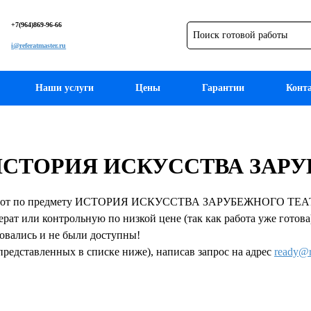
+7(964)869-96-66
i@referatmaster.ru
Наши услуги
Цены
Гарантии
Конт
ету ИСТОРИЯ ИСКУССТВА ЗА
работ по предмету ИСТОРИЯ ИСКУССТВА ЗАРУБЕЖНОГО ТЕАТРА.
ерат или контрольную по низкой цене (так как работа уже готов
ковались и не были доступны!
представленных в списке ниже), написав запрос на адрес
ready@r