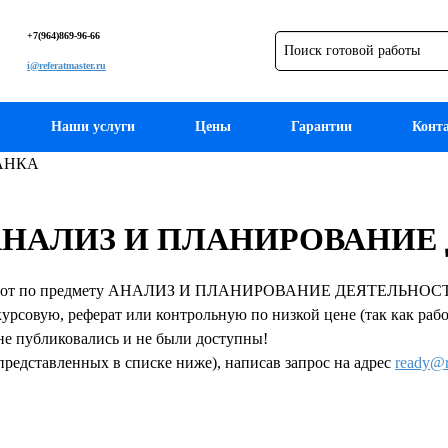
+7(964)869-96-66
i@referatmaster.ru
Наши услуги
Цены
Гарантии
Конт
АНКА
ету АНАЛИЗ И ПЛАНИРОВАН
 работ по предмету АНАЛИЗ И ПЛАНИРОВАНИЕ ДЕЯТЕЛЬНОСТИ 
урсовую, реферат или контрольную по низкой цене (так как рабо
не публиковались и не были доступны!
представленных в списке ниже), написав запрос на адрес
ready@r