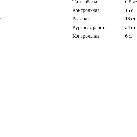
Тип работы
Объе
Контрольная
16 с.
ну
Реферат
16 ст
Курсовая работа
24 с
Контрольная
6 с.