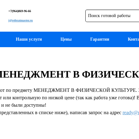
+7(964)869-96-66
i@referatmaster.ru
Наши услуги
Цены
Гарантии
Конт
ету МЕНЕДЖМЕНТ В ФИЗИЧЕС
работ по предмету МЕНЕДЖМЕНТ В ФИЗИЧЕСКОЙ КУЛЬТУРЕ. Здес
т или контрольную по низкой цене (так как работа уже готова)!
 и не были доступны!
представленных в списке ниже), написав запрос на адрес
ready@r