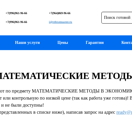
+7(996)961-96-66
+7(964)869-96-66
+7(996)961-96-66
i@referatmaster.ru
Наши услуги
Цены
Гарантии
Конт
ету МАТЕМАТИЧЕСКИЕ МЕТО
 работ по предмету МАТЕМАТИЧЕСКИЕ МЕТОДЫ В ЭКОНОМИКЕ. З
т или контрольную по низкой цене (так как работа уже готова)!
 и не были доступны!
представленных в списке ниже), написав запрос на адрес
ready@r