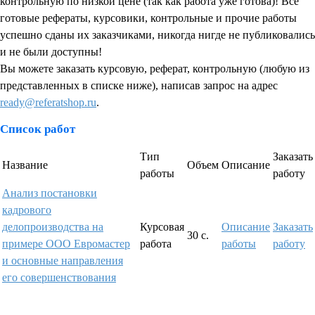
контрольную по низкой цене (так как работа уже готова)! Все
готовые рефераты, курсовики, контрольные и прочие работы
успешно сданы их заказчиками, никогда нигде не публиковались
и не были доступны!
Вы можете заказать курсовую, реферат, контрольную (любую из
представленных в списке ниже), написав запрос на адрес
ready@referatshop.ru
.
Список работ
Тип
Заказать
Название
Объем
Описание
работы
работу
Анализ постановки
кадрового
делопроизводства на
Курсовая
Описание
Заказать
30 с.
примере ООО Евромастер
работа
работы
работу
и основные направления
его совершенствования