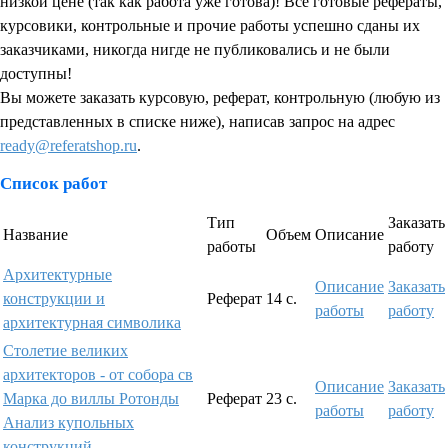
низкой цене (так как работа уже готова)! Все готовые рефераты,
курсовики, контрольные и прочие работы успешно сданы их
заказчиками, никогда нигде не публиковались и не были
доступны!
Вы можете заказать курсовую, реферат, контрольную (любую из
представленных в списке ниже), написав запрос на адрес
ready@referatshop.ru
.
Список работ
Тип
Заказать
Название
Объем
Описание
работы
работу
Архитектурные
Описание
Заказать
конструкции и
Реферат
14 с.
работы
работу
архитектурная символика
Столетие великих
архитекторов - от собора св
Описание
Заказать
Марка до виллы Ротонды
Реферат
23 с.
работы
работу
Анализ купольных
конструкций