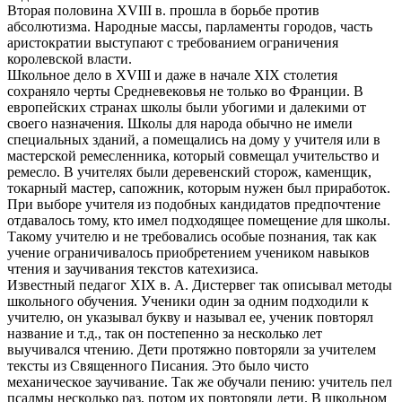
Вторая половина XVIII в. прошла в борьбе против
абсолютизма. Народные массы, парламенты городов, часть
аристократии выступают с требованием ограничения
королевской власти.
Школьное дело в XVIII и даже в начале XIX столетия
сохраняло черты Средневековья не только во Франции. В
европейских странах школы были убогими и далекими от
своего назначения. Школы для народа обычно не имели
специальных зданий, а помещались на дому у учителя или в
мастерской ремесленника, который совмещал учительство и
ремесло. В учителях были деревенский сторож, каменщик,
токарный мастер, сапожник, которым нужен был приработок.
При выборе учителя из подобных кандидатов предпочтение
отдавалось тому, кто имел подходящее помещение для школы.
Такому учителю и не требовались особые познания, так как
учение ограничивалось приобретением учеником навыков
чтения и заучивания текстов катехизиса.
Известный педагог XIX в. А. Дистервег так описывал методы
школьного обучения. Ученики один за одним подходили к
учителю, он указывал букву и называл ее, ученик повторял
название и т.д., так он постепенно за несколько лет
выучивался чтению. Дети протяжно повторяли за учителем
тексты из Священного Писания. Это было чисто
механическое заучивание. Так же обучали пению: учитель пел
псалмы несколько раз, потом их повторяли дети. В школьном