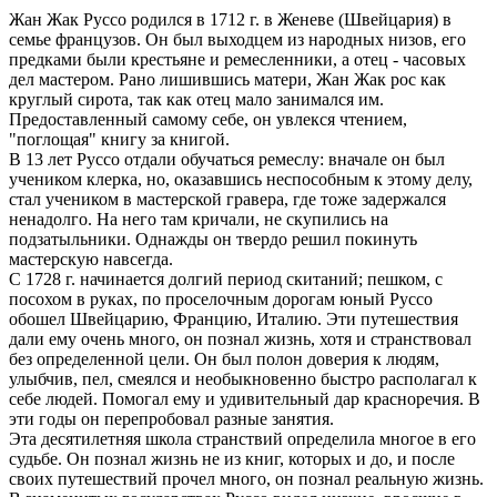
Жан Жак Руссо родился в 1712 г. в Женеве (Швейцария) в
семье французов. Он был выходцем из народных низов, его
предками были крестьяне и ремесленники, а отец - часовых
дел мастером. Рано лишившись матери, Жан Жак рос как
круглый сирота, так как отец мало занимался им.
Предоставленный самому себе, он увлекся чтением,
"поглощая" книгу за книгой.
В 13 лет Руссо отдали обучаться ремеслу: вначале он был
учеником клерка, но, оказавшись неспособным к этому делу,
стал учеником в мастерской гравера, где тоже задержался
ненадолго. На него там кричали, не скупились на
подзатыльники. Однажды он твердо решил покинуть
мастерскую навсегда.
С 1728 г. начинается долгий период скитаний; пешком, с
посохом в руках, по проселочным дорогам юный Руссо
обошел Швейцарию, Францию, Италию. Эти путешествия
дали ему очень много, он познал жизнь, хотя и странствовал
без определенной цели. Он был полон доверия к людям,
улыбчив, пел, смеялся и необыкновенно быстро располагал к
себе людей. Помогал ему и удивительный дар красноречия. В
эти годы он перепробовал разные занятия.
Эта десятилетняя школа странствий определила многое в его
судьбе. Он познал жизнь не из книг, которых и до, и после
своих путешествий прочел много, он познал реальную жизнь.