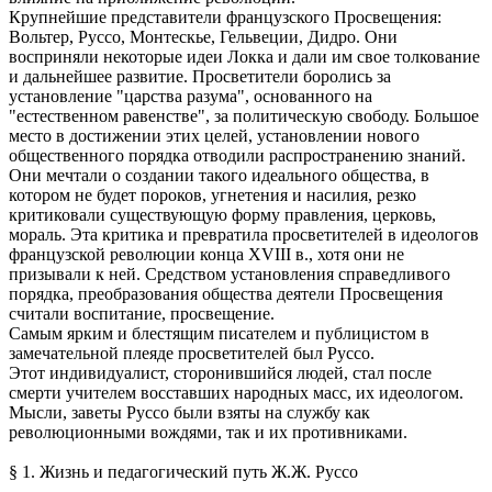
Крупнейшие представители французского Просвещения:
Вольтер, Руссо, Монтескье, Гельвеции, Дидро. Они
восприняли некоторые идеи Локка и дали им свое толкование
и дальнейшее развитие. Просветители боролись за
установление "царства разума", основанного на
"естественном равенстве", за политическую свободу. Большое
место в достижении этих целей, установлении нового
общественного порядка отводили распространению знаний.
Они мечтали о создании такого идеального общества, в
котором не будет пороков, угнетения и насилия, резко
критиковали существующую форму правления, церковь,
мораль. Эта критика и превратила просветителей в идеологов
французской революции конца XVIII в., хотя они не
призывали к ней. Средством установления справедливого
порядка, преобразования общества деятели Просвещения
считали воспитание, просвещение.
Самым ярким и блестящим писателем и публицистом в
замечательной плеяде просветителей был Руссо.
Этот индивидуалист, сторонившийся людей, стал после
смерти учителем восставших народных масс, их идеологом.
Мысли, заветы Руссо были взяты на службу как
революционными вождями, так и их противниками.
§ 1. Жизнь и педагогический путь Ж.Ж. Руссо