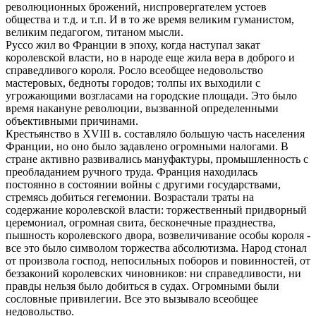
революционных брожений, ниспровергателем устоев
общества и т.д. и т.п. И в то же время великим гуманистом,
великим педагогом, титаном мысли.
Руссо жил во Франции в эпоху, когда наступал закат
королевской власти, но в народе еще жила вера в доброго и
справедливого короля. Росло всеобщее недовольство
мастеровых, бедноты городов; толпы их выходили с
угрожающими возгласами на городские площади. Это было
время накануне революции, вызванной определенными
объективными причинами.
Крестьянство в XVIII в. составляло большую часть населения
Франции, но оно было задавлено огромными налогами. В
стране активно развивались мануфактуры, промышленность с
преобладанием ручного труда. Франция находилась
постоянно в состоянии войны с другими государствами,
стремясь добиться гегемонии. Возрастали траты на
содержание королевской власти: торжественный придворный
церемониал, огромная свита, бесконечные празднества,
пышность королевского двора, возвеличивание особы короля -
все это было символом торжества абсолютизма. Народ стонал
от произвола господ, непосильных поборов и повинностей, от
беззаконий королевских чиновников: ни справедливости, ни
правды нельзя было добиться в судах. Огромными были
сословные привилегии. Все это вызывало всеобщее
недовольство.