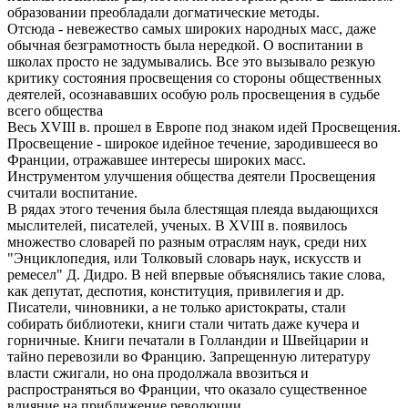
образовании преобладали догматические методы.
Отсюда - невежество самых широких народных масс, даже
обычная безграмотность была нередкой. О воспитании в
школах просто не задумывались. Все это вызывало резкую
критику состояния просвещения со стороны общественных
деятелей, осознававших особую роль просвещения в судьбе
всего общества
Весь XVIII в. прошел в Европе под знаком идей Просвещения.
Просвещение - широкое идейное течение, зародившееся во
Франции, отражавшее интересы широких масс.
Инструментом улучшения общества деятели Просвещения
считали воспитание.
В рядах этого течения была блестящая плеяда выдающихся
мыслителей, писателей, ученых. В XVIII в. появилось
множество словарей по разным отраслям наук, среди них
"Энциклопедия, или Толковый словарь наук, искусств и
ремесел" Д. Дидро. В ней впервые объяснялись такие слова,
как депутат, деспотия, конституция, привилегия и др.
Писатели, чиновники, а не только аристократы, стали
собирать библиотеки, книги стали читать даже кучера и
горничные. Книги печатали в Голландии и Швейцарии и
тайно перевозили во Францию. Запрещенную литературу
власти сжигали, но она продолжала ввозиться и
распространяться во Франции, что оказало существенное
влияние на приближение революции.