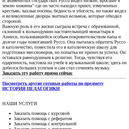
В знаменитых государствах Руссо видел низкие, вросшие в
землю хижины" где он часто находил приют, измученных
крестьян, чахлые посевы, бедность и убогость, но также видел
и великолепные дворцы знатных вельмож, которые обходил
стороной.
Важную роль в его жизни сыграла встреча с образованной,
склонной к вольнодумию настоятельницей монастыря в
Аннеси, пользовавшейся особым покровительством папы и
долгие годы помогавшей Руссо. Она пыталась обратить Руссо
в католичество, поместила его в католическую школу для
подготовки миссионеров, но попытка не принесла успеха. Он
оставался равнодушным к религии. Тогда, чувствуя его
одаренность, настояла на учебе в музыкальной школе; здесь он
добился больших успехов и сам стал сочинять музыку.
Заказать эту работу прямо сейчас
Посмотреть другие готовые работы по предмету
ИСТОРИЯ ПЕДАГОГИКИ
НАШИ УСЛУГИ
Заказать помощь с курсовой
Заказать помощь с рефератом
Заказать помощь с контрольной
Заказать помощь с дипломом