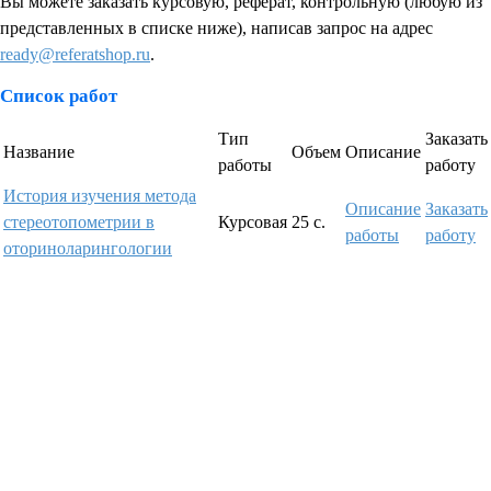
Вы можете заказать курсовую, реферат, контрольную (любую из
представленных в списке ниже), написав запрос на адрес
ready@referatshop.ru
.
Список работ
Тип
Заказать
Название
Объем
Описание
работы
работу
История изучения метода
Описание
Заказать
стереотопометрии в
Курсовая
25 с.
работы
работу
оториноларингологии