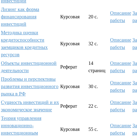
инвестиций
Лизинг как форма
Описание
За
финансирования
Курсовая
20 с.
работы
р
инвестиций
Методика оценки
кредитоспособности
Описание
За
Курсовая
32 с.
заемщиков кредитных
работы
р
ресурсов
Объекты инвестиционной
14
Описание
За
Реферат
деятельности
страниц
работы
р
Проблемы и перспективы
Описание
За
развития инвестиционного
Курсовая
30 с.
работы
р
рынка в РФ
Сущность инвестиций и их
Описание
За
Реферат
22 с.
экономическое значение
работы
р
Теория управления
инновационно-
Описание
За
Курсовая
55 с.
инвестиционным
работы
р