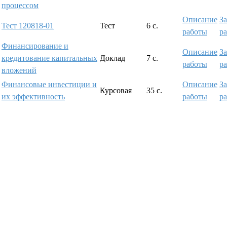
процессом
Описание
За
Тест 120818-01
Тест
6 с.
работы
р
Финансирование и
Описание
За
кредитование капитальных
Доклад
7 с.
работы
р
вложений
Финансовые инвестиции и
Описание
За
Курсовая
35 с.
их эффективность
работы
р