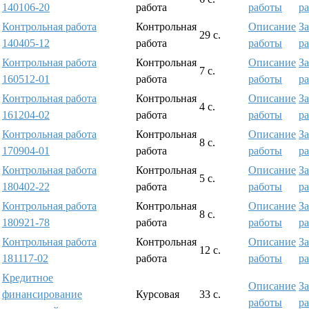
140106-20
работа
работы
р
Контрольная работа
Контрольная
Описание
За
29 с.
140405-12
работа
работы
р
Контрольная работа
Контрольная
Описание
За
7 с.
160512-01
работа
работы
р
Контрольная работа
Контрольная
Описание
За
4 с.
161204-02
работа
работы
р
Контрольная работа
Контрольная
Описание
За
8 с.
170904-01
работа
работы
р
Контрольная работа
Контрольная
Описание
За
5 с.
180402-22
работа
работы
р
Контрольная работа
Контрольная
Описание
За
8 с.
180921-78
работа
работы
р
Контрольная работа
Контрольная
Описание
За
12 с.
181117-02
работа
работы
р
Кредитное
Описание
За
финансирование
Курсовая
33 с.
работы
р