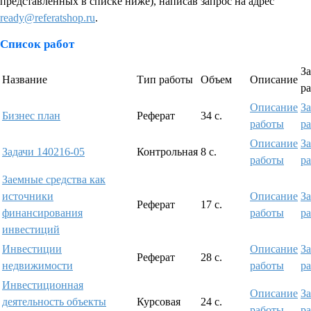
представленных в списке ниже), написав запрос на адрес
ready@referatshop.ru
.
Список работ
За
Название
Тип работы
Объем
Описание
р
Описание
За
Бизнес план
Реферат
34 с.
работы
р
Описание
За
Задачи 140216-05
Контрольная
8 с.
работы
р
Заемные средства как
источники
Описание
За
Реферат
17 с.
финансирования
работы
р
инвестиций
Инвестиции
Описание
За
Реферат
28 с.
недвижимости
работы
р
Инвестиционная
Описание
За
деятельность объекты
Курсовая
24 с.
работы
р