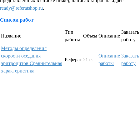
представленных в списке ниже), написав запрос на адрес
ready@referatshop.ru
.
Список работ
Тип
Заказать
Название
Объем
Описание
работы
работу
Методы определения
скорости оседания
Описание
Заказать
Реферат
21 с.
эритроцитов Сравнительная
работы
работу
характеристика