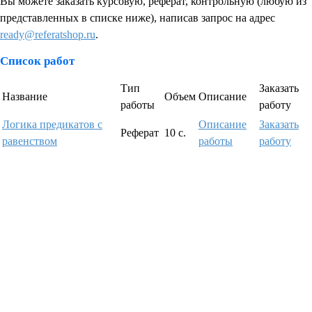
Вы можете заказать курсовую, реферат, контрольную (любую из
представленных в списке ниже), написав запрос на адрес
ready@referatshop.ru
.
Список работ
Тип
Заказать
Название
Объем
Описание
работы
работу
Логика предикатов с
Описание
Заказать
Реферат
10 с.
равенством
работы
работу